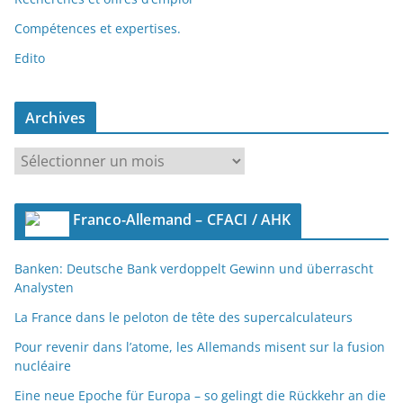
Compétences et expertises.
Edito
Archives
A
r
c
Franco-Allemand – CFACI / AHK
h
i
Banken: Deutsche Bank verdoppelt Gewinn und überrascht
v
Analysten
e
s
La France dans le peloton de tête des supercalculateurs
Pour revenir dans l’atome, les Allemands misent sur la fusion
nucléaire
Eine neue Epoche für Europa – so gelingt die Rückkehr an die