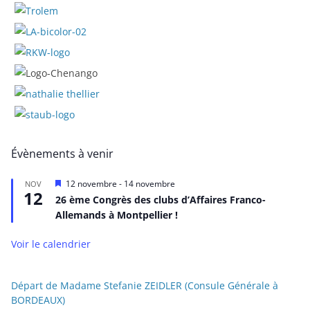
Évènements à venir
M
12 novembre
-
14 novembre
NOV
12
i
26 ème Congrès des clubs d’Affaires Franco-
s
Allemands à Montpellier !
e
n
a
Voir le calendrier
v
a
n
t
Départ de Madame Stefanie ZEIDLER (Consule Générale à
BORDEAUX)