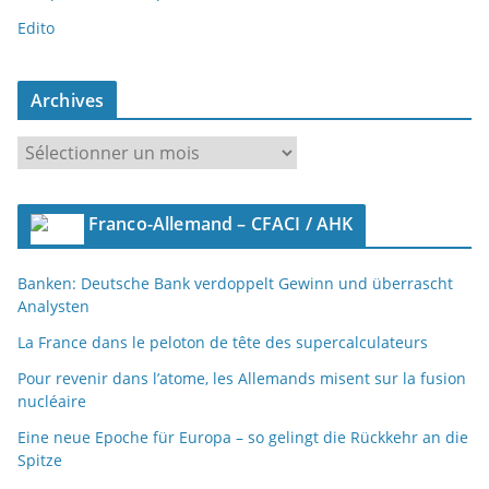
Edito
Archives
A
r
c
Franco-Allemand – CFACI / AHK
h
i
Banken: Deutsche Bank verdoppelt Gewinn und überrascht
v
Analysten
e
s
La France dans le peloton de tête des supercalculateurs
Pour revenir dans l’atome, les Allemands misent sur la fusion
nucléaire
Eine neue Epoche für Europa – so gelingt die Rückkehr an die
Spitze