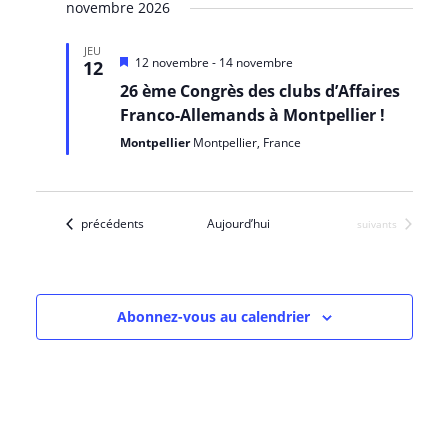
e
a
c
novembre 2026
s
é
h
t
c
v
l
e
JEU
e
M
12 novembre
-
14 novembre
12
r
e
i
h
i
26 ème Congrès des clubs d’Affaires
s
c
c
e
Franco-Allemands à Montpellier !
h
e
g
n
t
e
a
Montpellier
Montpellier, France
v
i
r
a
a
o
n
c
t
t
n
Évènements
précédents
Aujourd’hui
Évènements
suivants
n
h
i
e
e
o
z
Abonnez-vous au calendrier
e
n
u
n
t
d
e
n
e
d
a