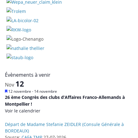
n
t
s
Évènements à venir
12
Nov
M
12 novembre
-
14 novembre
i
26 ème Congrès des clubs d’Affaires Franco-Allemands à
s
Montpellier !
e
Voir le calendrier
n
a
v
Départ de Madame Stefanie ZEIDLER (Consule Générale à
a
BORDEAUX)
n
t
Source:
CAFA TMP
27-07-2026