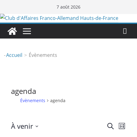
Passer
7 août 2026
au
contenu
-
Accueil
Évènements
agenda
Évènements
agenda
R
N
À venir
R
L
e
S
i