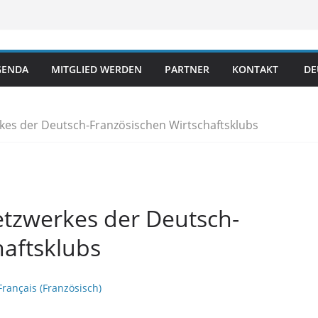
GENDA
MITGLIED WERDEN
PARTNER
KONTAKT
DE
rkes der Deutsch-Französischen Wirtschaftsklubs
Netzwerkes der Deutsch-
haftsklubs
Français
(
Französisch
)