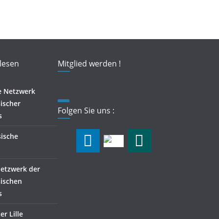
 lesen
Mitglied werden !
e Netzwerk
ischer
Folgen Sie uns :
s
sische
Netzwerk der
sischen
s
r Lille