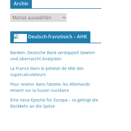
Archiv
A
r
c
Deutsch-französich – AHK
h
i
Banken: Deutsche Bank verdoppelt Gewinn
v
und überrascht Analysten
La France dans le peloton de tête des
supercalculateurs
Pour revenir dans l’atome, les Allemands
misent sur la fusion nucléaire
Eine neue Epoche für Europa – so gelingt die
Rückkehr an die Spitze