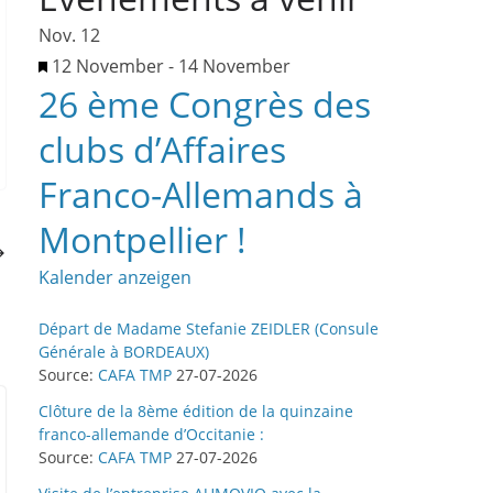
Nov.
12
H
12 November
-
14 November
26 ème Congrès des
e
r
clubs d’Affaires
v
Franco-Allemands à
o
r
Montpellier !
g
Kalender anzeigen
e
h
Départ de Madame Stefanie ZEIDLER (Consule
o
Générale à BORDEAUX)
b
Source:
CAFA TMP
27-07-2026
e
Clôture de la 8ème édition de la quinzaine
n
franco-allemande d’Occitanie :
Source:
CAFA TMP
27-07-2026