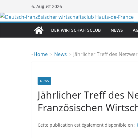
Zum
6. August 2026
Inhalt
springen
DER WIRTSCHAFTSCLUB
NEWS
A
-
Home
News
Jährlicher Treff des Netzwe
NEWS
Jährlicher Treff des 
Französischen Wirtsc
Cette publication est également disponible en :