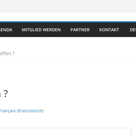
GENDA
MITGLIED WERDEN
PARTNER
KONTAKT
DE
effen ?
 ?
Français
(
Französisch
)