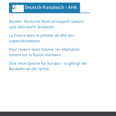
c
Deutsch-französich – AHK
h
i
Banken: Deutsche Bank verdoppelt Gewinn
v
und überrascht Analysten
La France dans le peloton de tête des
supercalculateurs
Pour revenir dans l’atome, les Allemands
misent sur la fusion nucléaire
Eine neue Epoche für Europa – so gelingt die
Rückkehr an die Spitze