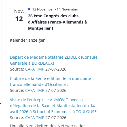
H
12 November
-
14 November
Nov.
e
26 ème Congrès des clubs
12
r
d’Affaires Franco-Allemands à
v
o
Montpellier !
r
g
Kalender anzeigen
e
h
o
b
Départ de Madame Stefanie ZEIDLER (Consule
e
Générale à BORDEAUX)
n
Source:
CAFA TMP
27-07-2026
Clôture de la 8ème édition de la quinzaine
franco-allemande d’Occitanie :
Source:
CAFA TMP
27-07-2026
Visite de l’entreprise AUMOVIO avec la
délégation de la Saxe et Manifestation du 14
avril 2026 à School of Economics à TOULOUSE
Source:
CAFA TMP
27-07-2026
Um alle Neuigkeiten des Netzwerks der