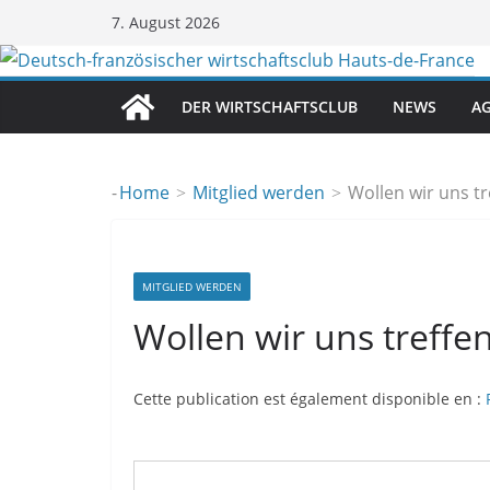
Zum
7. August 2026
Inhalt
springen
DER WIRTSCHAFTSCLUB
NEWS
A
-
Home
Mitglied werden
Wollen wir uns tr
MITGLIED WERDEN
Wollen wir uns treffen
Cette publication est également disponible en :