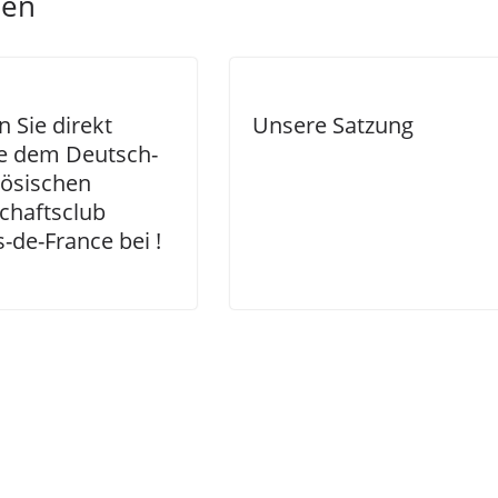
len
n Sie direkt
Unsere Satzung
ne dem Deutsch-
zösischen
chaftsclub
-de-France bei !