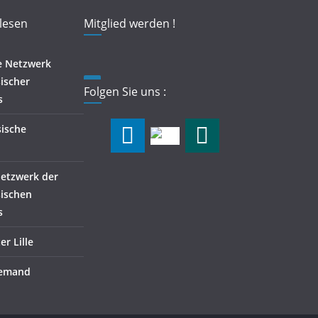
 lesen
Mitglied werden !
e Netzwerk
ischer
Folgen Sie uns :
s
sische
Netzwerk der
sischen
s
r Lille
lemand