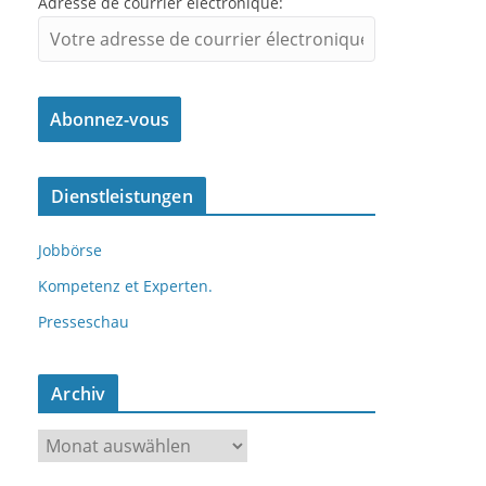
Adresse de courrier électronique:
Dienstleistungen
Jobbörse
Kompetenz et Experten.
Presseschau
Archiv
A
r