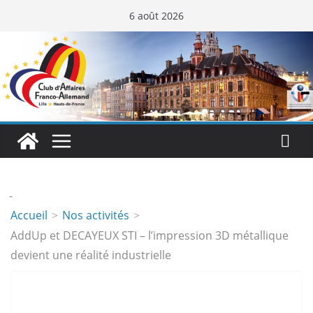
Passer
6 août 2026
au
contenu
-
Accueil
Nos activités
AddUp et DECAYEUX STI – l’impression 3D métallique
devient une réalité industrielle