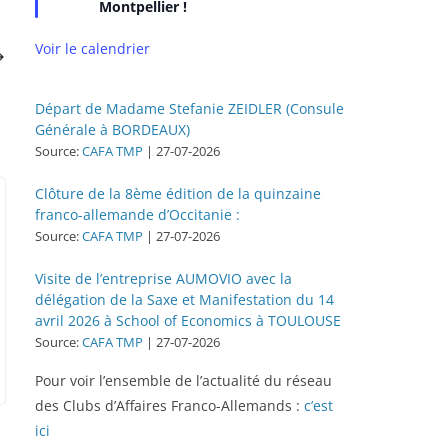
n
Montpellier !
a
v
Voir le calendrier
a
n
t
Départ de Madame Stefanie ZEIDLER (Consule
Générale à BORDEAUX)
Source:
CAFA TMP
27-07-2026
Clôture de la 8ème édition de la quinzaine
franco-allemande d’Occitanie :
Source:
CAFA TMP
27-07-2026
Visite de l’entreprise AUMOVIO avec la
délégation de la Saxe et Manifestation du 14
avril 2026 à School of Economics à TOULOUSE
Source:
CAFA TMP
27-07-2026
Pour voir l’ensemble de l’actualité du réseau
des Clubs d’Affaires Franco-Allemands :
c’est
ici