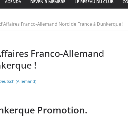
AGENDA
DEVENIR MEMBRE
LE RÉSEAU DU CLUB
CO
d’Affaires Franco-Allemand Nord de France à Dunkerque !
Affaires Franco-Allemand
kerque !
Deutsch
(
Allemand
)
nkerque Promotion.