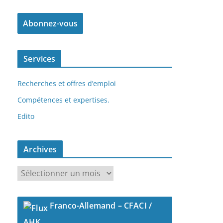
Services
Recherches et offres d’emploi
Compétences et expertises.
Edito
Archives
A
r
c
Franco-Allemand – CFACI /
h
i
AHK