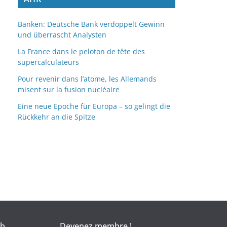
v
e
Banken: Deutsche Bank verdoppelt Gewinn
und überrascht Analysten
s
La France dans le peloton de tête des
supercalculateurs
Pour revenir dans l’atome, les Allemands
misent sur la fusion nucléaire
Eine neue Epoche für Europa – so gelingt die
Rückkehr an die Spitze
eb
Devenez membre !