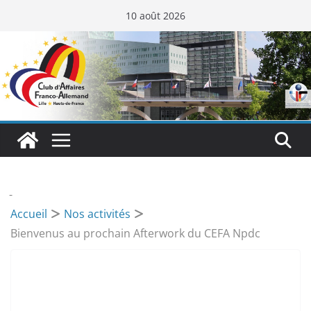
Passer
10 août 2026
au
contenu
-
Accueil
Nos activités
Bienvenus au prochain Afterwork du CEFA Npdc