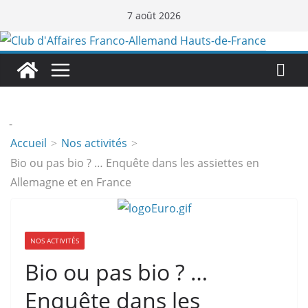
Passer
7 août 2026
au
contenu
-
Accueil
Nos activités
Bio ou pas bio ? … Enquête dans les assiettes en
Allemagne et en France
NOS ACTIVITÉS
Bio ou pas bio ? …
Enquête dans les