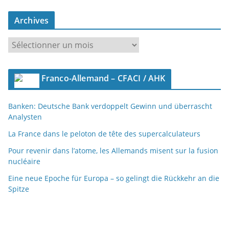
Archives
A
r
c
Franco-Allemand – CFACI / AHK
h
i
Banken: Deutsche Bank verdoppelt Gewinn und überrascht
v
Analysten
e
s
La France dans le peloton de tête des supercalculateurs
Pour revenir dans l’atome, les Allemands misent sur la fusion
nucléaire
Eine neue Epoche für Europa – so gelingt die Rückkehr an die
Spitze