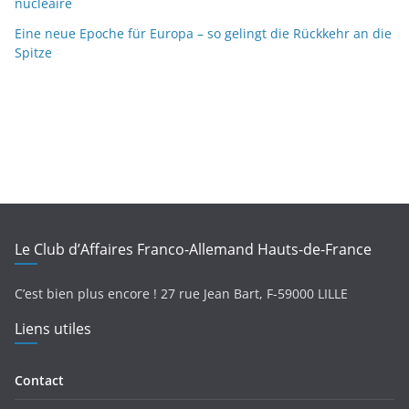
nucléaire
Eine neue Epoche für Europa – so gelingt die Rückkehr an die
Spitze
Le Club d’Affaires Franco-Allemand Hauts-de-France
C’est bien plus encore !
27 rue Jean Bart,
F-
59000 LILLE
Liens utiles
Contact