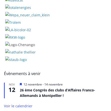
Évènements à venir
M
12 novembre
-
14 novembre
NOV
12
i
26 ème Congrès des clubs d’Affaires Franco-
s
Allemands à Montpellier !
e
n
a
Voir le calendrier
v