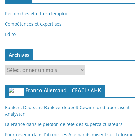
Recherches et offres d’emploi
Compétences et expertises.
Edito
Archives
A
r
c
Franco-Allemand – CFACI / AHK
h
i
Banken: Deutsche Bank verdoppelt Gewinn und überrascht
v
Analysten
e
s
La France dans le peloton de tête des supercalculateurs
Pour revenir dans l’atome, les Allemands misent sur la fusion