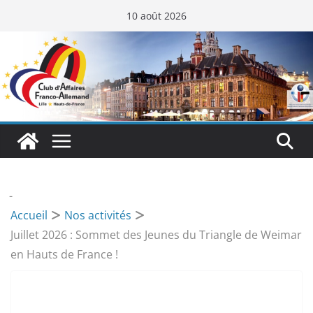
Passer
10 août 2026
au
contenu
-
Accueil
Nos activités
Juillet 2026 : Sommet des Jeunes du Triangle de Weimar
en Hauts de France !