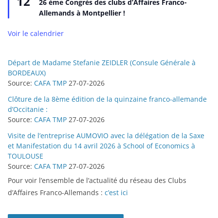
12
26 ème Congrès des clubs d’Affaires Franco-
s
Allemands à Montpellier !
e
n
a
Voir le calendrier
v
a
n
t
Départ de Madame Stefanie ZEIDLER (Consule Générale à
BORDEAUX)
Source:
CAFA TMP
27-07-2026
Clôture de la 8ème édition de la quinzaine franco-allemande
d’Occitanie :
Source:
CAFA TMP
27-07-2026
Visite de l’entreprise AUMOVIO avec la délégation de la Saxe
et Manifestation du 14 avril 2026 à School of Economics à
TOULOUSE
Source:
CAFA TMP
27-07-2026
Pour voir l’ensemble de l’actualité du réseau des Clubs
d’Affaires Franco-Allemands :
c’est ici