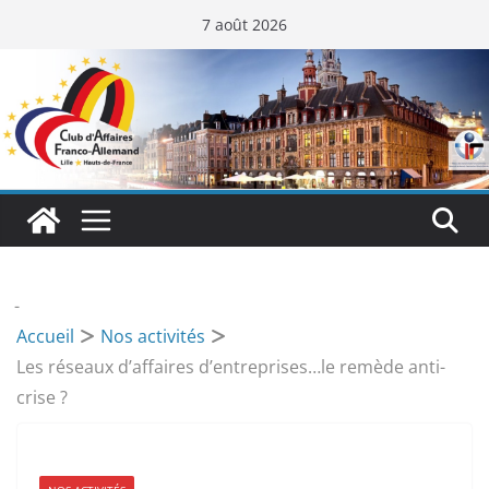
Passer
7 août 2026
au
contenu
-
Accueil
Nos activités
Les réseaux d’affaires d’entreprises…le remède anti-
crise ?