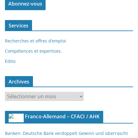
Services
Recherches et offres d’emploi
Compétences et expertises.
Edito
Archives
A
r
c
Franco-Allemand – CFACI / AHK
h
i
Banken: Deutsche Bank verdoppelt Gewinn und überrascht
v