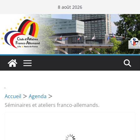
Passer
8 août 2026
au
contenu
-
Accueil
Agenda
Séminaires et ateliers franco-allemands.