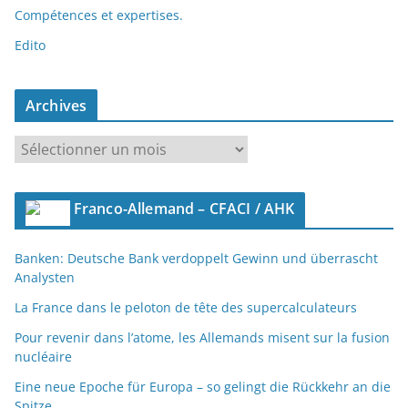
Compétences et expertises.
Edito
Archives
A
r
c
Franco-Allemand – CFACI / AHK
h
i
Banken: Deutsche Bank verdoppelt Gewinn und überrascht
v
Analysten
e
s
La France dans le peloton de tête des supercalculateurs
Pour revenir dans l’atome, les Allemands misent sur la fusion
nucléaire
Eine neue Epoche für Europa – so gelingt die Rückkehr an die
Spitze