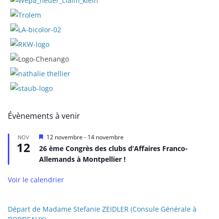
Évènements à venir
M
12 novembre
-
14 novembre
NOV
12
i
26 ème Congrès des clubs d’Affaires Franco-
s
Allemands à Montpellier !
e
n
a
Voir le calendrier
v
a
n
t
Départ de Madame Stefanie ZEIDLER (Consule Générale à