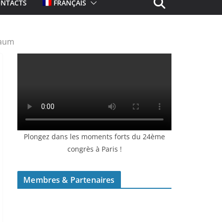
NTACTS
FRANÇAIS
raum
Plongez dans les moments forts du 24ème
congrès à Paris !
Membres & Partenaires