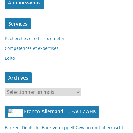
Services
Recherches et offres d’emploi
Compétences et expertises.
Edito
Archives
A
r
c
Franco-Allemand – CFACI / AHK
h
i
Banken: Deutsche Bank verdoppelt Gewinn und überrascht
v