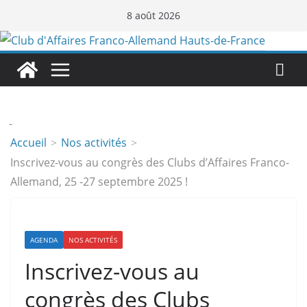
Passer
8 août 2026
au
contenu
-
Accueil
Nos activités
Inscrivez-vous au congrès des Clubs d’Affaires Franco-
Allemand, 25 -27 septembre 2025 !
AGENDA
NOS ACTIVITÉS
Inscrivez-vous au
congrès des Clubs